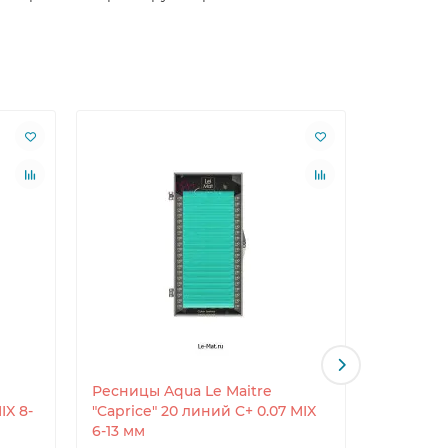
Ресницы Aqua Le Maitre
Ресницы 
IX 8-
"Caprice" 20 линий C+ 0.07 MIX
"Caprice
6-13 мм
8-15 мм