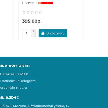
395.00р.
395.00
В корзину
аши контакты
Написать в MAX
Написать в Telegram
order@le-mat.ru
аш адрес
129345, Москва, Осташковская улица, 13