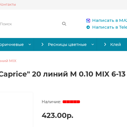
Контакты
Написать в MA
Написать в Te
коричневые
Ресницы цветные
Клей
иний MIX
Caprice" 20 линий M 0.10 MIX 6-1
423.00р.