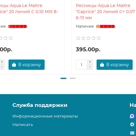
ицы Aqua Le Maitre
Ресницы Aqua Le Maitre
ice" 20 линий C 0.10 MIX 8-
"Caprice" 20 линий C+ 0.07
6-13 мм
.00р.
395.00р.
В корзину
В корзину
Служба поддержки
Н
Информационные материалы
Написать