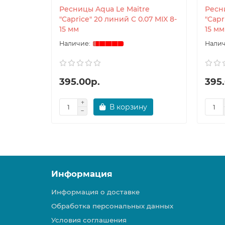
Ресницы Aqua Le Maitre
Ресн
"Caprice" 20 линий C 0.07 MIX 8-
"Capr
15 мм
15 мм
395.00р.
395
В корзину
Информация
Информация о доставке
Обработка персональных данных
Условия соглашения