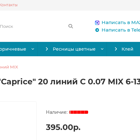
Контакты
Написать в MA
Написать в Te
коричневые
Ресницы цветные
Клей
иний MIX
Caprice" 20 линий C 0.07 MIX 6-1
395.00р.