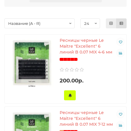
время носки.
Цвет черный, мягкий с умеренным блеском, повторяет
естественность.
6 линий
Мягкий черный цвет
Ресницы черные Le
Авторские изгибы
Maitre "Excellent" 6
Плотная набивка ленты
линий B 0.07 MIX 4-6 мм
Удобная зеленая липкая лента
Фольгированная основа
Характерное отличие в техническом исполнении
ресниц
200.00р.
Сужение начинается от середины
Форма изгибов авторская (такая же форма в
линейках
Caprice
и
Bronze
).
Ресницы черные Le
Maitre "Excellent" 6
линий B 0.07 MIX 7-12 мм