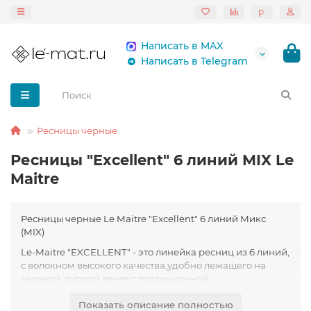
р.
Написать в MAX
Написать в Telegram
Ресницы черные
Ресницы "Excellent" 6 линий MIX Le
Maitre
Ресницы черные Le Maitre "Excellent" 6 линий Микс
(MIX)
Le-Maitre "EXCELLENT" - это линейка ресниц из 6 линий,
с волокном высокого качества,удобно лежащего на
зеленой, липкой ленте с традиционной
фольгированной основой. Волокно упругое, эластичное,
Показать описание полностью
с равномерной длиной, устойчиво держит форму во