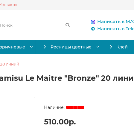
Контакты
Написать в MA
Написать в Te
коричневые
Ресницы цветные
Клей
 20 линий
isu Le Maitre "Bronze" 20 линий
510.00р.