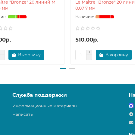
itre "Bronze" 20 линий M
Le Maitre "Bronze" 20 лин
6 мм
0.07 7 мм
00р.
510.00р.
В корзину
В корзину
Служба поддержки
Н
Информационные материалы
Написать
Н