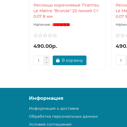
Ресницы коричневые Tiramisu
Ресн
Le Maitre "Bronze" 20 линий C+
Le Ma
0.07 8 мм
0.07 
490.00р.
490
В корзину
Информация
Информация о доставке
Обработка персональных данных
Условия соглашения