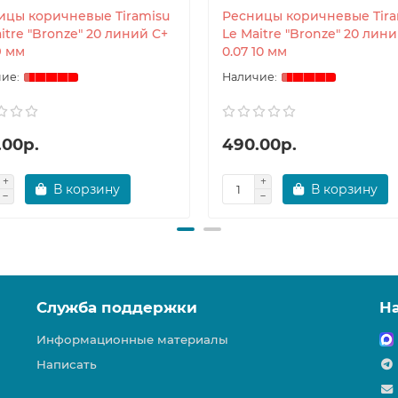
ицы коричневые Tiramisu
Ресницы коричневые Tira
itre "Bronze" 20 линий C+
Le Maitre "Bronze" 20 лин
9 мм
0.07 10 мм
.00р.
490.00р.
В корзину
В корзину
Служба поддержки
Н
Информационные материалы
Написать