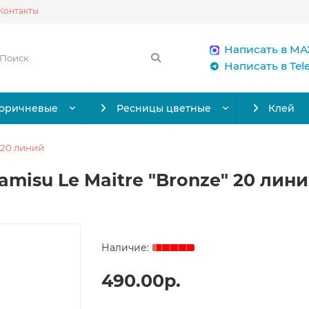
Контакты
Написать в MA
Написать в Te
коричневые
Ресницы цветные
Клей
 20 линий
misu Le Maitre "Bronze" 20 линий
490.00р.