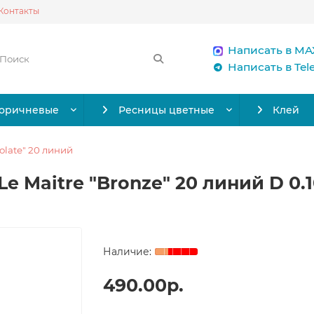
Контакты
Написать в MA
Написать в Te
коричневые
Ресницы цветные
Клей
olate" 20 линий
e Maitre "Bronze" 20 линий D 0.1
490.00р.