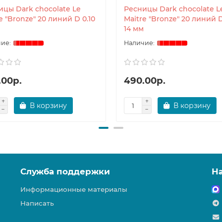
ицы Dark chocolate Le
Ресницы Dark chocolate L
e "Bronze" 20 линий D 0.10
Maitre "Bronze" 20 линий D
14 мм
.00р.
490.00р.
В корзину
В корзину
Служба поддержки
Н
Информационные материалы
Написать