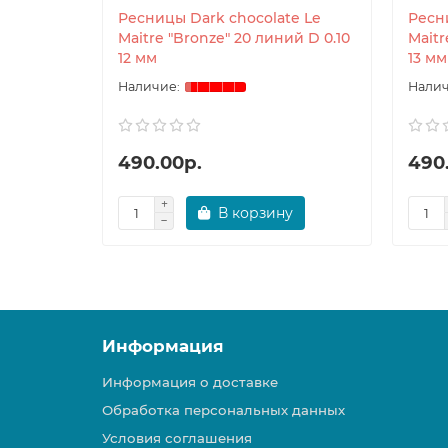
Ресницы Dark chocolate Le
Ресн
Maitre "Bronze" 20 линий D 0.10
Maitr
12 мм
13 мм
490.00р.
490
В корзину
Информация
Информация о доставке
Обработка персональных данных
Условия соглашения