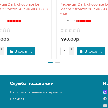
ицы Dark chocolate Le
Ресницы Dark chocolate L
e "Bronze" 20 линий C+ 0.10
Maitre "Bronze" 20 линий C
7 мм
.00р.
490.00р.
В корзину
В корзину
Служба поддержки
Н
Информационные материалы
Написать