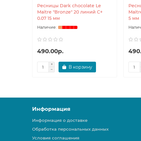
Ресницы Dark chocolate Le
Ресн
Maitre "Bronze" 20 линий C+
Maitr
0.07 15 мм
5 мм
490.00р.
490
В корзину
Информация
Информация о доставке
Обработка персональных данных
Условия соглашения