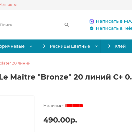
Контакты
Написать в MA
Написать в Te
коричневые
Ресницы цветные
Клей
olate" 20 линий
e Maitre "Bronze" 20 линий C+ 0.
490.00р.