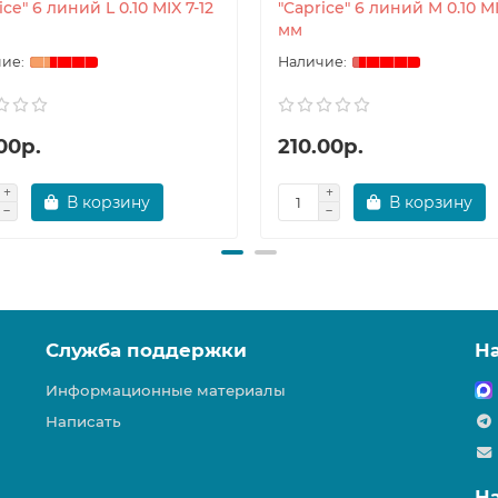
ice" 6 линий L 0.10 MIX 7-12
"Caprice" 6 линий M 0.10 MI
мм
00р.
210.00р.
В корзину
В корзину
Служба поддержки
Н
Информационные материалы
Написать
Н