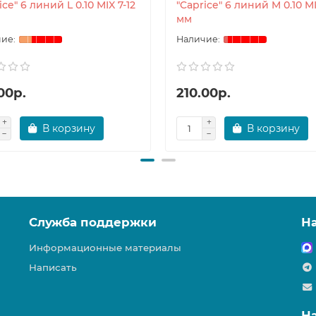
ice" 6 линий L 0.10 MIX 7-12
"Caprice" 6 линий M 0.10 MI
мм
00р.
210.00р.
В корзину
В корзину
Служба поддержки
Н
Информационные материалы
Написать
Н