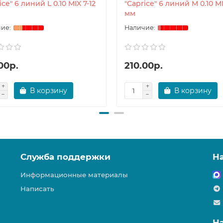
ice" 6 линий L 0.10 MIX 7-12
"Caprice" 6 линий M 0.10 MI
мм
00р.
210.00р.
В корзину
В корзину
Служба поддержки
Н
Информационные материалы
Написать
Н