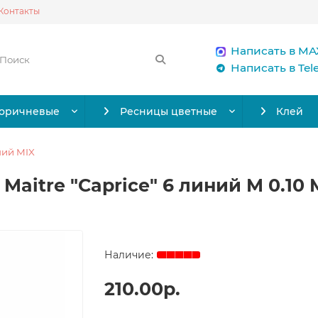
Контакты
Написать в MA
Написать в Te
коричневые
Ресницы цветные
Клей
ний MIX
aitre "Caprice" 6 линий M 0.10 M
210.00р.