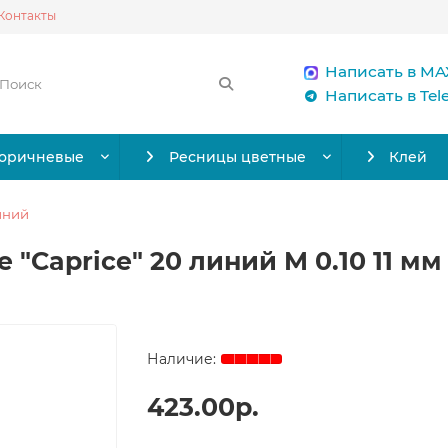
Контакты
Написать в MA
Написать в Te
коричневые
Ресницы цветные
Клей
иний
 "Caprice" 20 линий M 0.10 11 мм
423.00р.