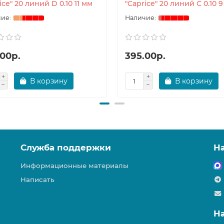
ice" 20 линий D 0.10 11 мм
"Caprice" 20 линий C 0.10 
.00р.
395.00р.
В корзину
В корзину
Служба поддержки
Н
Информационные материалы
Написать
Н