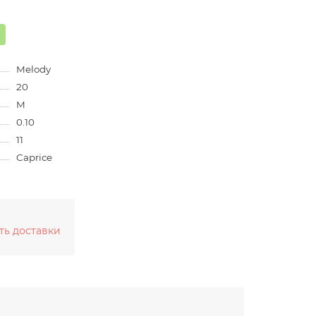
Melody
20
M
0.10
11
Caprice
ть доставки