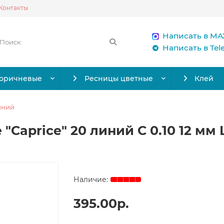
Контакты
Написать в MA
Написать в Te
коричневые
Ресницы цветные
Клей
иний
 "Caprice" 20 линий C 0.10 12 мм 
395.00р.