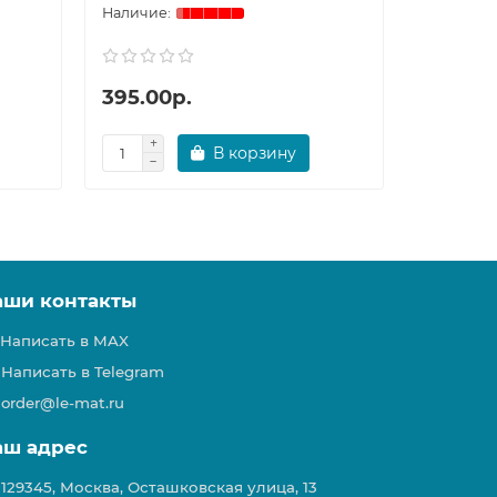
395.00р.
395.00
В корзину
аши контакты
Написать в MAX
Написать в Telegram
order@le-mat.ru
аш адрес
129345, Москва, Осташковская улица, 13