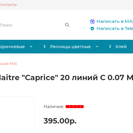
Контакты
Написать в MA
Написать в Te
коричневые
Ресницы цветные
Клей
иний MIX
tre "Caprice" 20 линий C 0.07 M
395.00р.