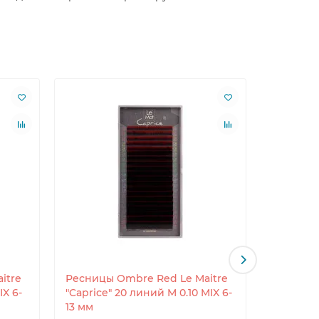
itre
Ресницы Ombre Red Le Maitre
Ресницы 
IX 6-
"Caprice" 20 линий M 0.10 MIX 6-
"Caprice"
13 мм
13 мм