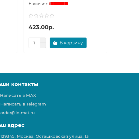
423.00р.
395.00
В корзину
аши контакты
Написать в MAX
Написать в Telegram
order@le-mat.ru
аш адрес
129345, Москва, Осташковская улица, 13