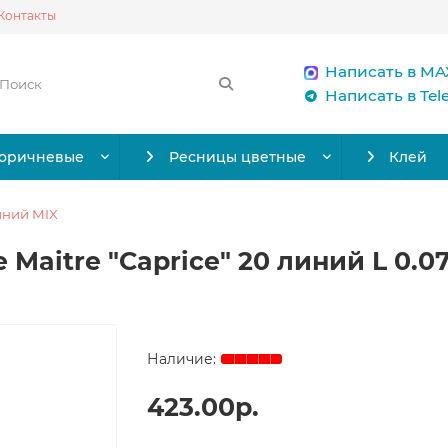
Контакты
Написать в MA
Написать в Te
коричневые
Ресницы цветные
Клей
иний MIX
Maitre "Caprice" 20 линий L 0.07
423.00р.