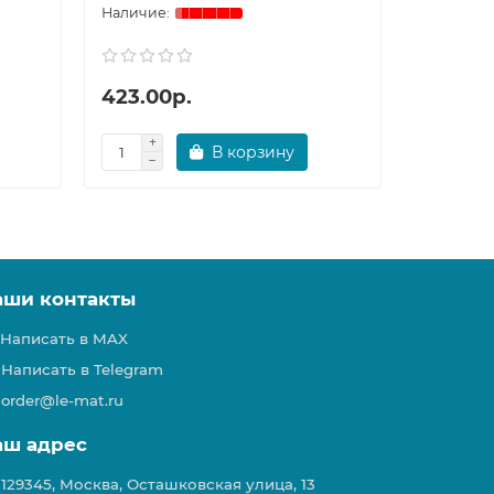
423.00р.
423.00
В корзину
аши контакты
Написать в MAX
Написать в Telegram
order@le-mat.ru
аш адрес
129345, Москва, Осташковская улица, 13