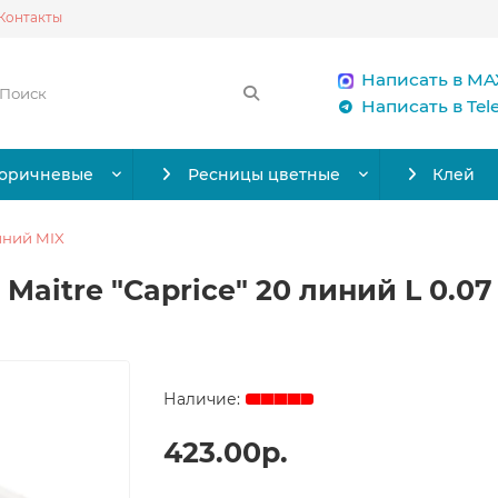
Контакты
Написать в MA
Написать в Te
коричневые
Ресницы цветные
Клей
иний MIX
aitre "Caprice" 20 линий L 0.07 
423.00р.