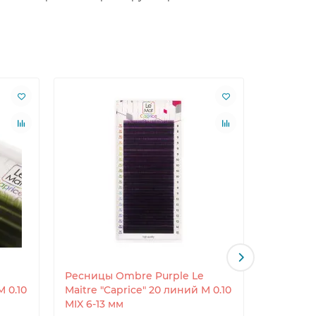
Ресницы Ombre Purple Le
Ресницы
M 0.10
Maitre "Caprice" 20 линий M 0.10
"Caprice
MIX 6-13 мм
6-13 мм