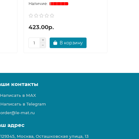
423.00р.
395.00
В корзину
аши контакты
Написать в MAX
Написать в Telegram
order@le-mat.ru
аш адрес
129345, Москва, Осташковская улица, 13