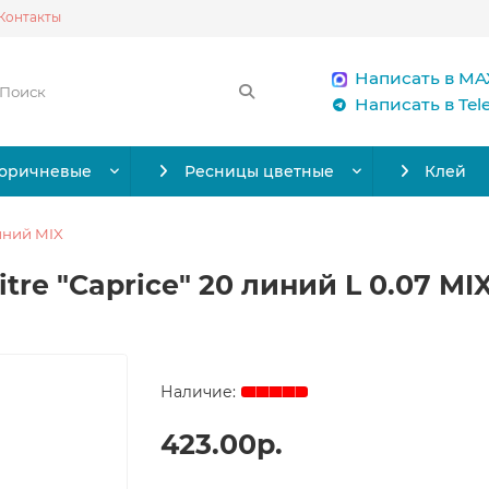
Контакты
Написать в MA
Написать в Te
коричневые
Ресницы цветные
Клей
иний MIX
re "Caprice" 20 линий L 0.07 MIX
423.00р.