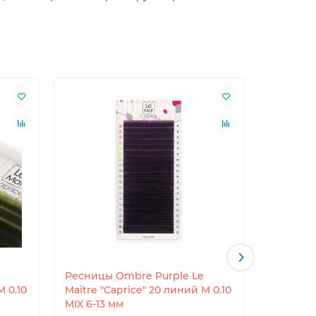
Ресницы Ombre Purple Le
Ресницы
M 0.10
Maitre "Caprice" 20 линий M 0.10
"Caprice
MIX 6-13 мм
6-13 мм