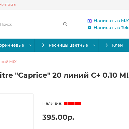
Контакты
Написать в MA
Написать в Te
коричневые
Ресницы цветные
Клей
иний MIX
re "Caprice" 20 линий C+ 0.10 MI
395.00р.