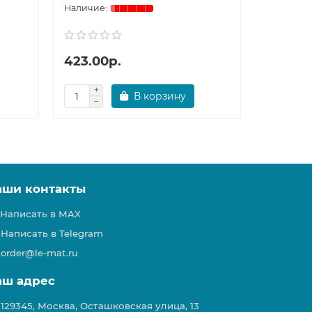
423.00р.
395.00
В корзину
аши контакты
Написать в MAX
Написать в Telegram
order@le-mat.ru
аш адрес
129345, Москва, Осташковская улица, 13