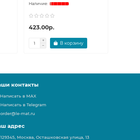
423.00р.
395.00
В корзину
аши контакты
Написать в MAX
Написать в Telegram
order@le-mat.ru
аш адрес
129345, Москва, Осташковская улица, 13