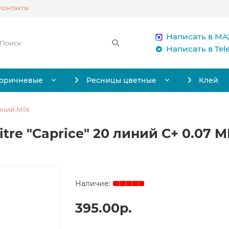
Контакты
Написать в MA
Написать в Te
коричневые
Ресницы цветные
Клей
иний MIX
re "Caprice" 20 линий C+ 0.07 MI
395.00р.