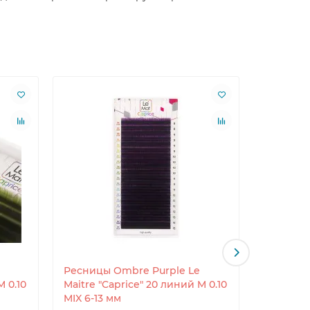
Ресницы Ombre Purple Le
Ресницы
M 0.10
Maitre "Caprice" 20 линий M 0.10
"Caprice
MIX 6-13 мм
6-13 мм