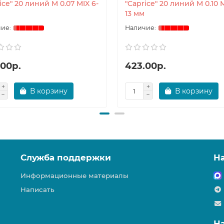
ice" 20 линий M 0.07 MIX 6-
"Caprice" 20 линий M 0.10 M
13 мм
.00р.
423.00р.
В корзину
В корзину
Служба поддержки
Н
Информационные материалы
Написать
Н