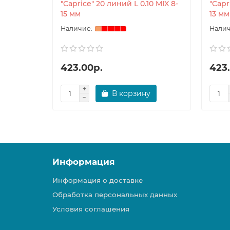
"Caprice" 20 линий L 0.10 MIX 8-
"Capr
15 мм
13 мм
423.00р.
423
В корзину
Информация
Информация о доставке
Обработка персональных данных
Условия соглашения