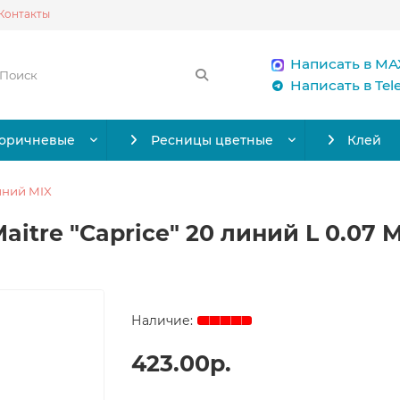
Контакты
Написать в MA
Написать в Te
коричневые
Ресницы цветные
Клей
иний MIX
itre "Caprice" 20 линий L 0.07 M
423.00р.