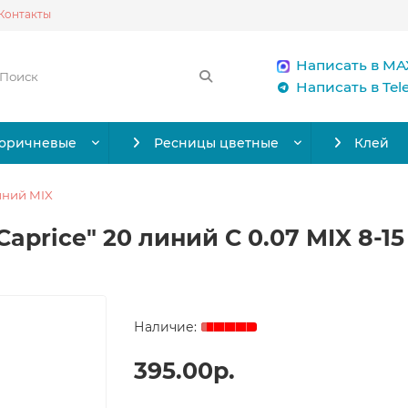
Контакты
Написать в MA
Написать в Te
коричневые
Ресницы цветные
Клей
иний MIX
Caprice" 20 линий C 0.07 MIX 8-1
395.00р.