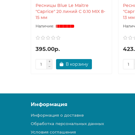
Ресницы Blue Le Maitre
Ресни
"Caprice" 20 линий C 0.10 MIX 8-
"Capr
15 мм
13 мм
395.00р.
423
В корзину
Информация
Информация о доставке
Обработка персональных данных
Условия соглашения