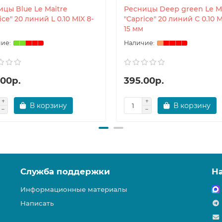
цы Blue Le Maitre
Ресницы Deep green Le Ma
ice" 20 линий L 0.10 MIX 8-
"Caprice" 20 линий C 0.10 M
15 мм
.00р.
395.00р.
В корзину
В корзину
Служба поддержки
Н
Информационные материалы
Написать