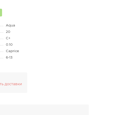
Aqua
20
C+
0.10
Caprice
6-13
ть доставки