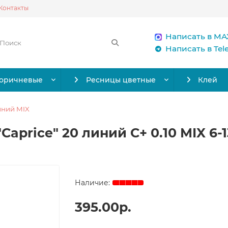
Контакты
Написать в MA
Написать в Te
коричневые
Ресницы цветные
Клей
иний MIX
Caprice" 20 линий C+ 0.10 MIX 6-
395.00р.