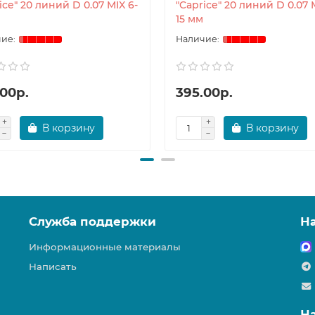
ice" 20 линий D 0.07 MIX 6-
"Caprice" 20 линий D 0.07 
15 мм
.00р.
395.00р.
В корзину
В корзину
Служба поддержки
Н
Информационные материалы
Написать
Н