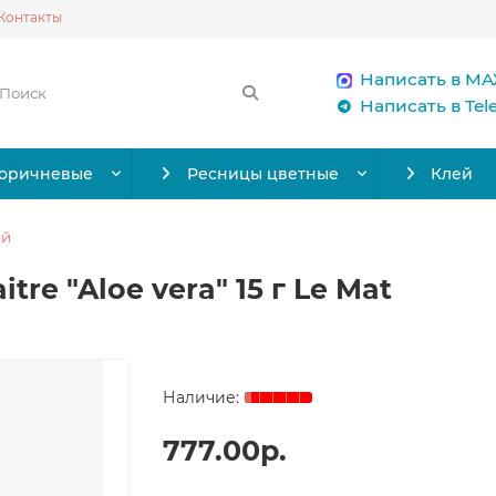
Контакты
Написать в MA
Написать в Te
коричневые
Ресницы цветные
Клей
ый
re "Aloe vera" 15 г Le Mat
777.00р.