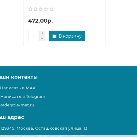
472.00р.
518.00
В корзину
аши контакты
Написать в MAX
Написать в Telegram
order@le-mat.ru
аш адрес
129345, Москва, Осташковская улица, 13
С 9 до 18 кроме СБ-ВС по МСК (UTC+3)