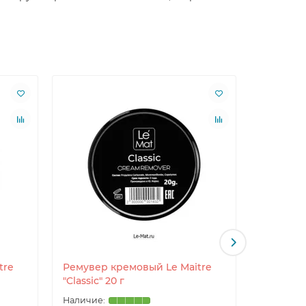
tre
Ремувер кремовый Le Maitre
Ремувер
"Classic" 20 г
"Aloe ver