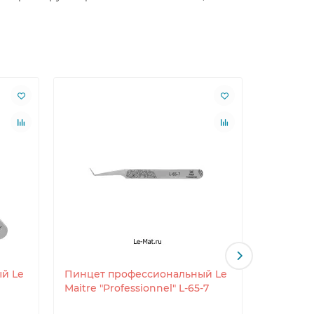
й Le
Пинцет профессиональный Le
Пинцет 
Maitre "Professionnel" L-65-7
Maitre "P
"Folk" H-