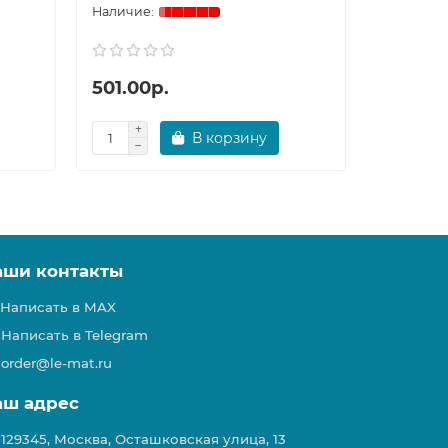
501.00р.
527.00
В корзину
аши контакты
Написать в MAX
Написать в Telegram
order@le-mat.ru
аш адрес
129345, Москва, Осташковская улица, 13