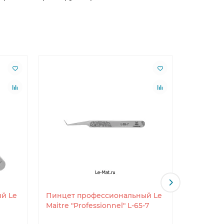
й Le
Пинцет профессиональный Le
Пинцет 
Maitre "Professionnel" L-65-7
Maitre "P
"Folk" H-