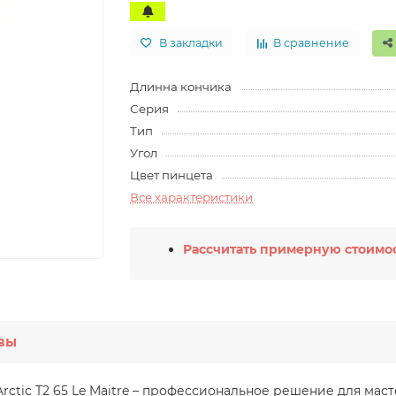
В закладки
В сравнение
Длинна кончика
Серия
Тип
Угол
Цвет пинцета
Все характеристики
Рассчитать примерную стоимос
вы
Arctic T2 65 Le Maitre – профессиональное решение для ма