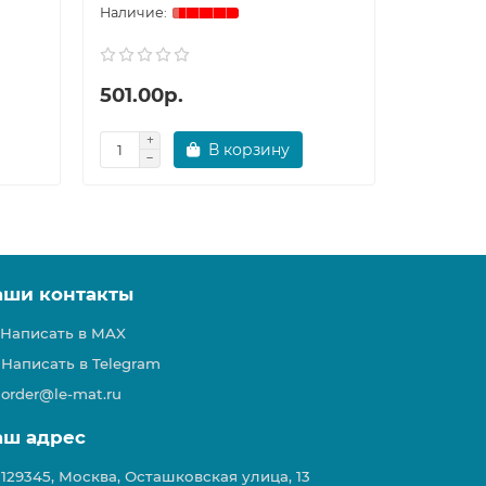
501.00р.
527.00
В корзину
аши контакты
Написать в MAX
Написать в Telegram
order@le-mat.ru
аш адрес
129345, Москва, Осташковская улица, 13